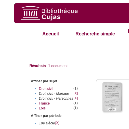
Accueil
Recherche simple
Résultats
1
document
Affiner par sujet
(1)
•
Droit civil
[X]
•
Droit civil - Mariage
[X]
•
Droit civil - Personnes
(1)
•
France
(1)
•
Lois
Affiner par période
[X]
•
19e siècle