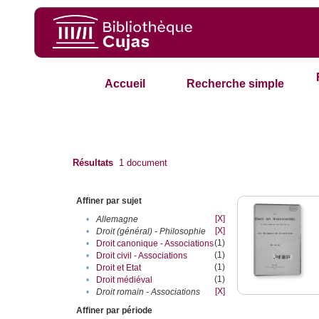
Accueil
Recherche simple
Résultats
1
document
Affiner par sujet
[X]
•
Allemagne
[X]
•
Droit (général) - Philosophie
(1)
•
Droit canonique - Associations
(1)
•
Droit civil - Associations
(1)
•
Droit et Etat
(1)
•
Droit médiéval
[X]
•
Droit romain - Associations
Affiner par période