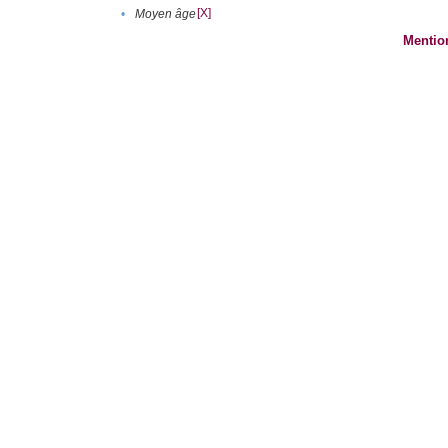
[X]
•
Moyen âge
Mentio