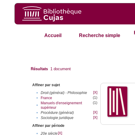
Accueil
Recherche simple
Résultats
1
document
Affiner par sujet
[X]
•
Droit (général) - Philosophie
(1)
•
France
(1)
Manuels d'enseignement
•
supérieur
[X]
•
Procédure (général)
[X]
•
Sociologie juridique
Affiner par période
[X]
•
20e siècle