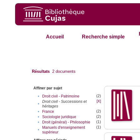
Accueil
Recherche simple
Résultats
2
documents
Affiner par sujet
(2)
•
Droit civil - Patrimoine
[X]
Droit civil - Successions et
•
héritages
(2)
•
France
(2)
•
Sociologie juridique
(1)
•
Droit (général) - Philosophie
(1)
Manuels d'enseignement
•
supérieur