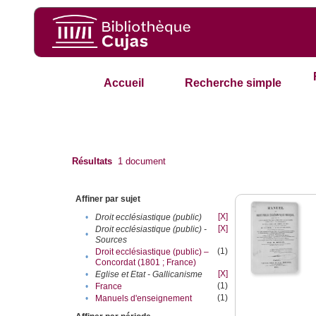
Accueil
Recherche simple
Résultats
1
document
Affiner par sujet
[X]
•
Droit ecclésiastique (public)
[X]
Droit ecclésiastique (public) -
•
Sources
(1)
Droit ecclésiastique (public) –
•
Concordat (1801 ; France)
[X]
•
Eglise et Etat - Gallicanisme
(1)
•
France
(1)
•
Manuels d'enseignement