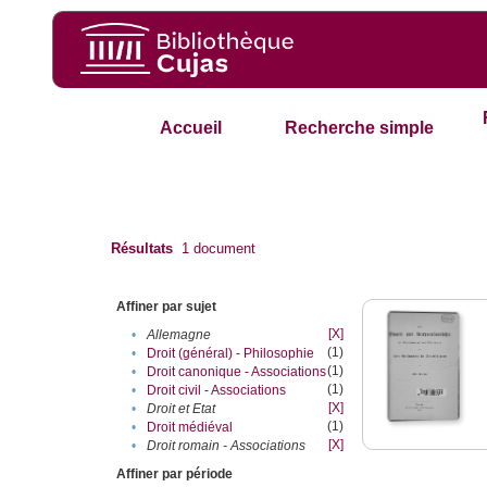
Accueil
Recherche simple
Résultats
1
document
Affiner par sujet
[X]
•
Allemagne
(1)
•
Droit (général) - Philosophie
(1)
•
Droit canonique - Associations
(1)
•
Droit civil - Associations
[X]
•
Droit et Etat
(1)
•
Droit médiéval
[X]
•
Droit romain - Associations
Affiner par période