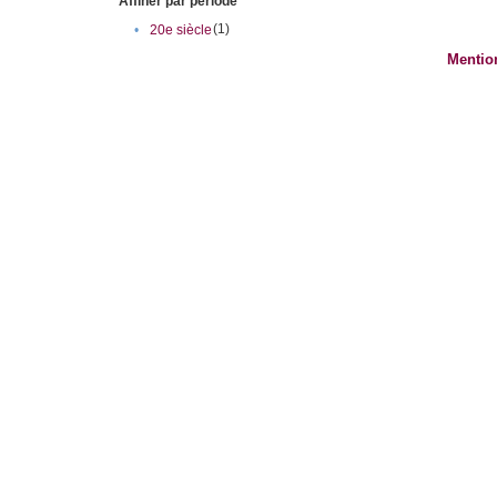
Affiner par période
(1)
•
20e siècle
Mentio