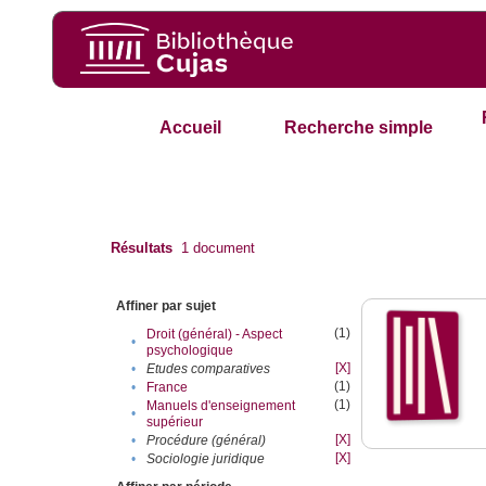
Accueil
Recherche simple
Résultats
1
document
Affiner par sujet
(1)
Droit (général) - Aspect
•
psychologique
[X]
•
Etudes comparatives
(1)
•
France
(1)
Manuels d'enseignement
•
supérieur
[X]
•
Procédure (général)
[X]
•
Sociologie juridique