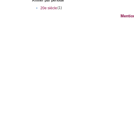
Affiner par période
(1)
•
20e siècle
Mentio