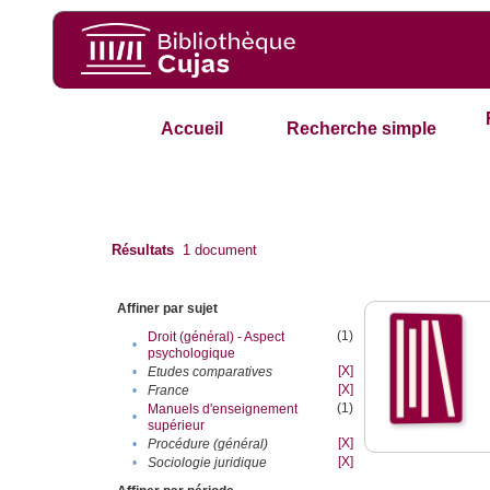
Accueil
Recherche simple
Résultats
1
document
Affiner par sujet
(1)
Droit (général) - Aspect
•
psychologique
[X]
•
Etudes comparatives
[X]
•
France
(1)
Manuels d'enseignement
•
supérieur
[X]
•
Procédure (général)
[X]
•
Sociologie juridique