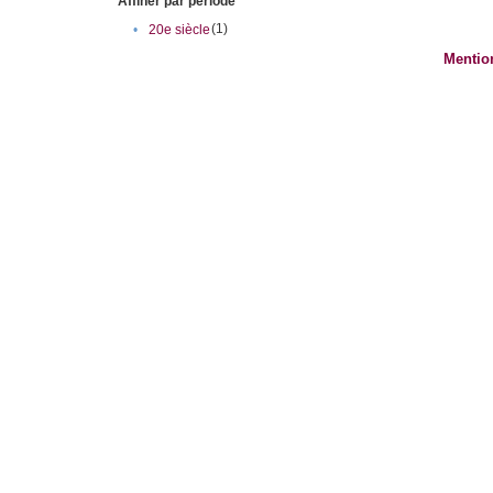
Affiner par période
(1)
•
20e siècle
Mentio