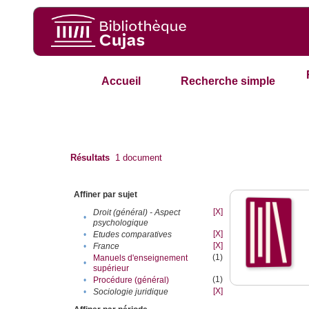
Accueil
Recherche simple
Résultats
1
document
Affiner par sujet
[X]
Droit (général) - Aspect
•
psychologique
[X]
•
Etudes comparatives
[X]
•
France
(1)
Manuels d'enseignement
•
supérieur
(1)
•
Procédure (général)
[X]
•
Sociologie juridique