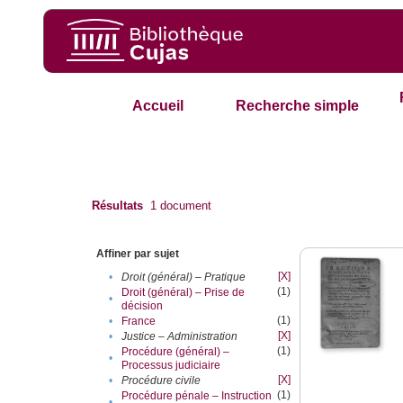
Accueil
Recherche simple
Résultats
1
document
Affiner par sujet
[X]
•
Droit (général) – Pratique
(1)
Droit (général) – Prise de
•
décision
(1)
•
France
[X]
•
Justice – Administration
(1)
Procédure (général) –
•
Processus judiciaire
[X]
•
Procédure civile
(1)
Procédure pénale – Instruction
•