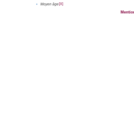
[X]
•
Moyen âge
Mentio