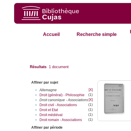
Accueil
Recherche simple
Résultats
1
document
Affiner par sujet
[X]
•
Allemagne
(1)
•
Droit (général) - Philosophie
[X]
•
Droit canonique - Associations
(1)
•
Droit civil - Associations
(1)
•
Droit et Etat
(1)
•
Droit médiéval
(1)
•
Droit romain - Associations
Affiner par période