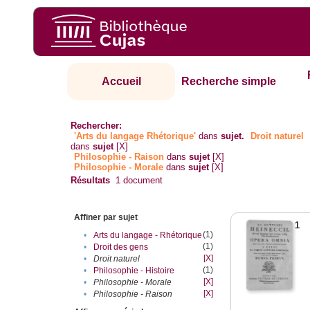
Accueil
Recherche simple
Rechercher:
'Arts du langage Rhétorique'
dans
sujet.
Droit naturel
dans
sujet
[X]
Philosophie - Raison
dans
sujet
[X]
Philosophie - Morale
dans
sujet
[X]
Résultats
1
document
Affiner par sujet
1
(1)
•
Arts du langage - Rhétorique
(1)
•
Droit des gens
[X]
•
Droit naturel
(1)
•
Philosophie - Histoire
[X]
•
Philosophie - Morale
[X]
•
Philosophie - Raison