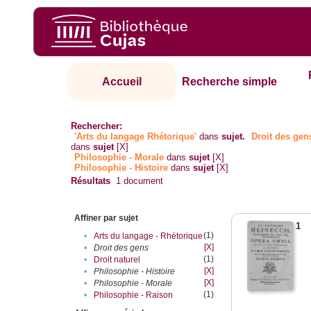
Accueil
Recherche simple
Rechercher:
'Arts du langage Rhétorique'
dans
sujet.
Droit des gen
dans
sujet
[X]
Philosophie - Morale
dans
sujet
[X]
Philosophie - Histoire
dans
sujet
[X]
Résultats
1
document
Affiner par sujet
1
(1)
•
Arts du langage - Rhétorique
[X]
•
Droit des gens
(1)
•
Droit naturel
[X]
•
Philosophie - Histoire
[X]
•
Philosophie - Morale
(1)
•
Philosophie - Raison