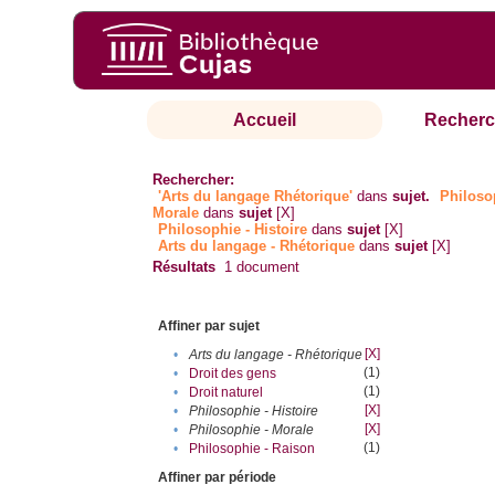
Accueil
Recherc
Rechercher:
'Arts du langage Rhétorique'
dans
sujet.
Philoso
Morale
dans
sujet
[X]
Philosophie - Histoire
dans
sujet
[X]
Arts du langage - Rhétorique
dans
sujet
[X]
Résultats
1
document
Affiner par sujet
[X]
•
Arts du langage - Rhétorique
(1)
•
Droit des gens
(1)
•
Droit naturel
[X]
•
Philosophie - Histoire
[X]
•
Philosophie - Morale
(1)
•
Philosophie - Raison
Affiner par période