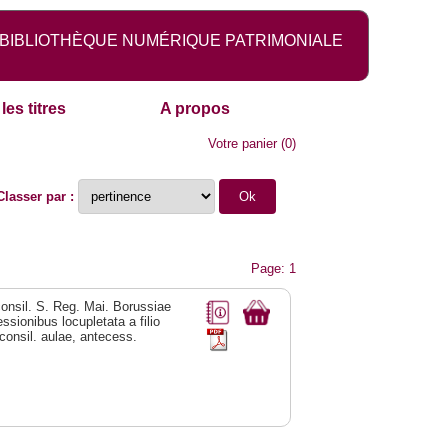
BIBLIOTHÈQUE NUMÉRIQUE PATRIMONIALE
les titres
A propos
Votre panier
(
0
)
Classer par :
Page: 1
consil. S. Reg. Mai. Borussiae
sionibus locupletata a filio
 consil. aulae, antecess.