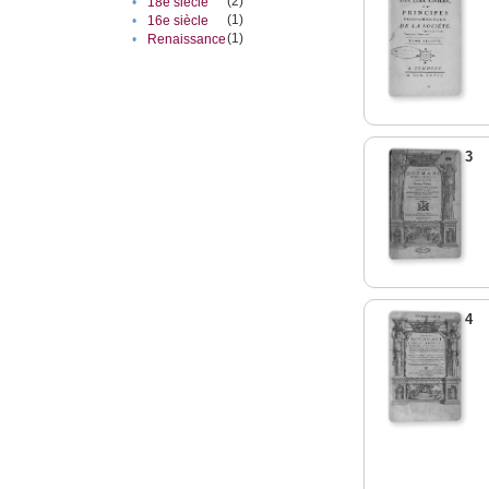
(2)
•
18e siècle
(1)
•
16e siècle
(1)
•
Renaissance
3
4