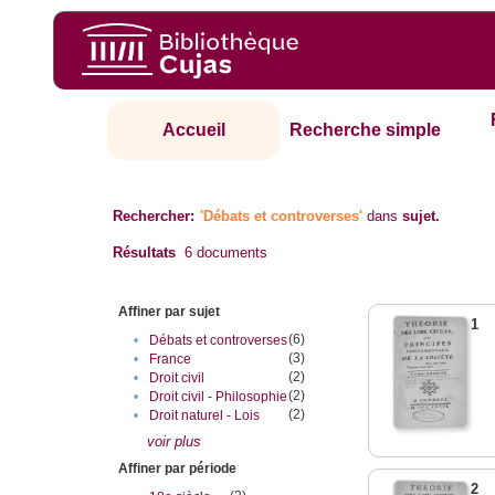
Accueil
Recherche simple
Rechercher:
'Débats et controverses'
dans
sujet.
Résultats
6
documents
Affiner par sujet
1
(6)
•
Débats et controverses
(3)
•
France
(2)
•
Droit civil
(2)
•
Droit civil - Philosophie
(2)
•
Droit naturel - Lois
voir plus
Affiner par période
2