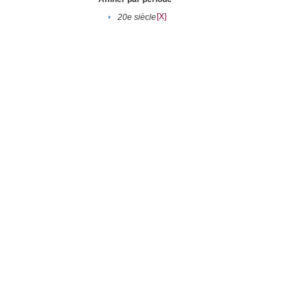
[X]
•
20e siècle