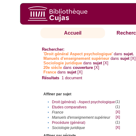
Accueil
Recherc
Rechercher:
'Droit général Aspect psychologique'
dans
sujet.
Manuels d'enseignement supérieur
dans
sujet
[X]
Sociologie juridique
dans
sujet
[X]
20e siècle
dans
couverture
[X]
France
dans
sujet
[X]
Résultats
1
document
Affiner par sujet
(1)
•
Droit (général) - Aspect psychologique
(1)
•
Etudes comparatives
[X]
•
France
[X]
•
Manuels d'enseignement supérieur
(1)
•
Procédure (général)
[X]
•
Sociologie juridique
Affiner par période