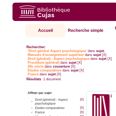
Accueil
Recherche simple
Rechercher:
'Droit général Aspect psychologique'
dans
sujet.
Manuels d'enseignement supérieur
dans
sujet
[X]
Droit (général) - Aspect psychologique
dans
sujet
[X]
Procédure (général)
dans
sujet
[X]
20e siècle
dans
couverture
[X]
Etudes comparatives
dans
sujet
[X]
France
dans
sujet
[X]
Résultats
1
document
Affiner par sujet
1
[X]
Droit (général) - Aspect
•
psychologique
[X]
•
Etudes comparatives
[X]
•
France