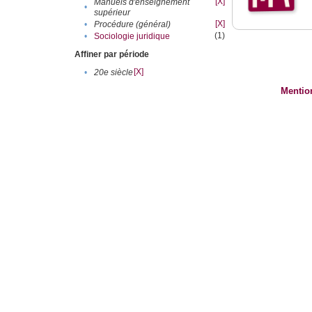
[X]
Manuels d'enseignement
•
supérieur
[X]
•
Procédure (général)
(1)
•
Sociologie juridique
Affiner par période
[X]
•
20e siècle
Mentio