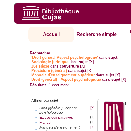
Accueil
Recherche simple
Rechercher:
'Droit général Aspect psychologique'
dans
sujet.
Sociologie juridique
dans
sujet
[X]
20e siècle
dans
couverture
[X]
Procédure (général)
dans
sujet
[X]
Manuels d'enseignement supérieur
dans
sujet
[X]
Droit (général) - Aspect psychologique
dans
sujet
[X]
Résultats
1
document
Affiner par sujet
1
[X]
Droit (général) - Aspect
•
psychologique
(1)
•
Etudes comparatives
(1)
•
France
[X]
Manuels d'enseignement
•