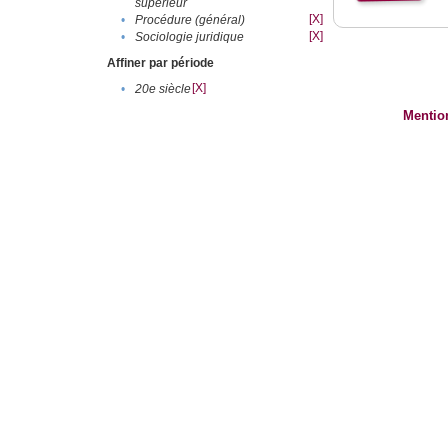
supérieur
[X]
•
Procédure (général)
[X]
•
Sociologie juridique
Affiner par période
[X]
•
20e siècle
Mentio