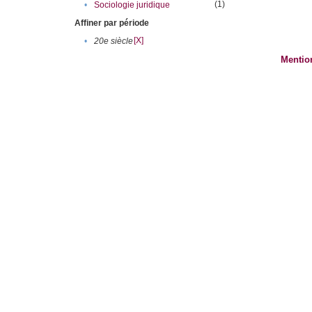
(1)
•
Sociologie juridique
Affiner par période
[X]
•
20e siècle
Mentio