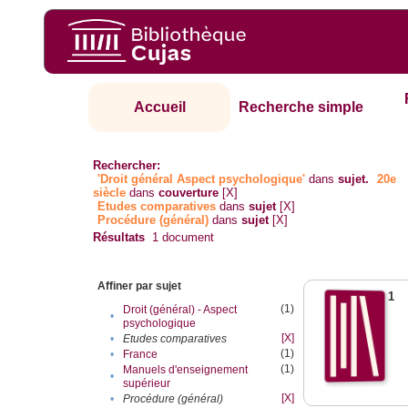
Accueil
Recherche simple
Rechercher:
'Droit général Aspect psychologique'
dans
sujet.
20e
siècle
dans
couverture
[X]
Etudes comparatives
dans
sujet
[X]
Procédure (général)
dans
sujet
[X]
Résultats
1
document
Affiner par sujet
1
(1)
Droit (général) - Aspect
•
psychologique
[X]
•
Etudes comparatives
(1)
•
France
(1)
Manuels d'enseignement
•
supérieur
[X]
•
Procédure (général)