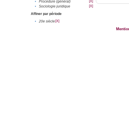
[X]
•
Procédure (général)
[X]
•
Sociologie juridique
Affiner par période
[X]
•
20e siècle
Mentio