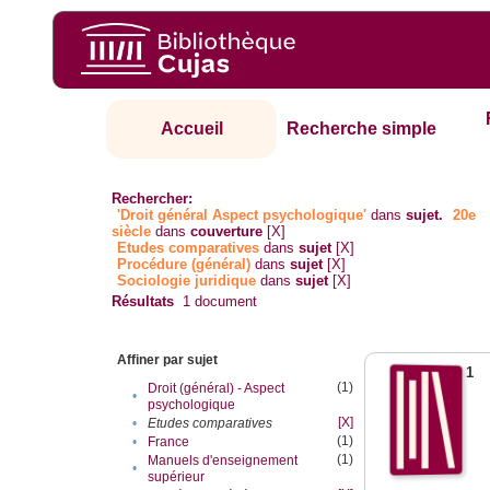
Accueil
Recherche simple
Rechercher:
'Droit général Aspect psychologique'
dans
sujet.
20e
siècle
dans
couverture
[X]
Etudes comparatives
dans
sujet
[X]
Procédure (général)
dans
sujet
[X]
Sociologie juridique
dans
sujet
[X]
Résultats
1
document
Affiner par sujet
1
(1)
Droit (général) - Aspect
•
psychologique
[X]
•
Etudes comparatives
(1)
•
France
(1)
Manuels d'enseignement
•
supérieur