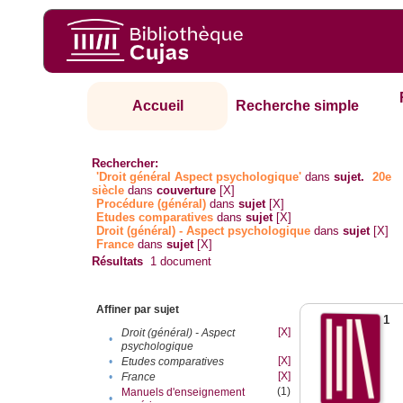
Accueil
Recherche simple
Rechercher:
'Droit général Aspect psychologique'
dans
sujet.
20e
siècle
dans
couverture
[X]
Procédure (général)
dans
sujet
[X]
Etudes comparatives
dans
sujet
[X]
Droit (général) - Aspect psychologique
dans
sujet
[X]
France
dans
sujet
[X]
Résultats
1
document
Affiner par sujet
1
[X]
Droit (général) - Aspect
•
psychologique
[X]
•
Etudes comparatives
[X]
•
France
(1)
Manuels d'enseignement
•