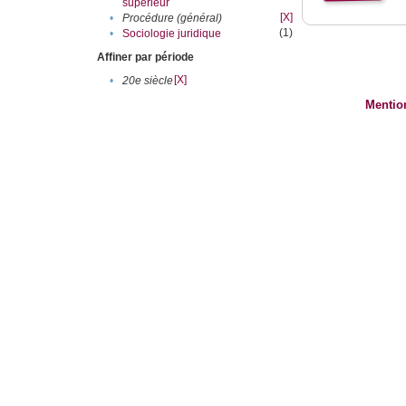
supérieur
[X]
•
Procédure (général)
(1)
•
Sociologie juridique
Affiner par période
[X]
•
20e siècle
Mentio