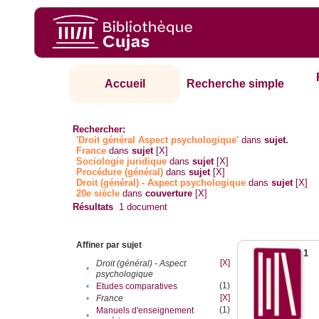
Accueil
Recherche simple
Rechercher:
'Droit général Aspect psychologique'
dans
sujet.
France
dans
sujet
[X]
Sociologie juridique
dans
sujet
[X]
Procédure (général)
dans
sujet
[X]
Droit (général) - Aspect psychologique
dans
sujet
[X]
20e siècle
dans
couverture
[X]
Résultats
1
document
Affiner par sujet
1
[X]
Droit (général) - Aspect
•
psychologique
(1)
•
Etudes comparatives
[X]
•
France
(1)
Manuels d'enseignement
•