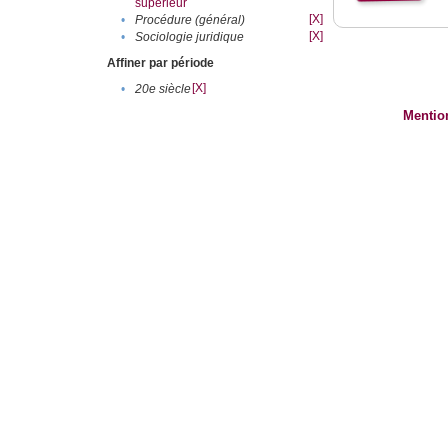
supérieur
[X]
•
Procédure (général)
[X]
•
Sociologie juridique
Affiner par période
[X]
•
20e siècle
Mentio