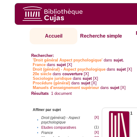
Accueil
Recherche simple
Rechercher:
'Droit général Aspect psychologique'
dans
sujet.
France
dans
sujet
[X]
Droit (général) - Aspect psychologique
dans
sujet
[X]
20e siècle
dans
couverture
[X]
Sociologie juridique
dans
sujet
[X]
Procédure (général)
dans
sujet
[X]
Manuels d'enseignement supérieur
dans
sujet
[X]
Résultats
1
document
Affiner par sujet
1
[X]
Droit (général) - Aspect
•
psychologique
(1)
•
Etudes comparatives
[X]
•
France