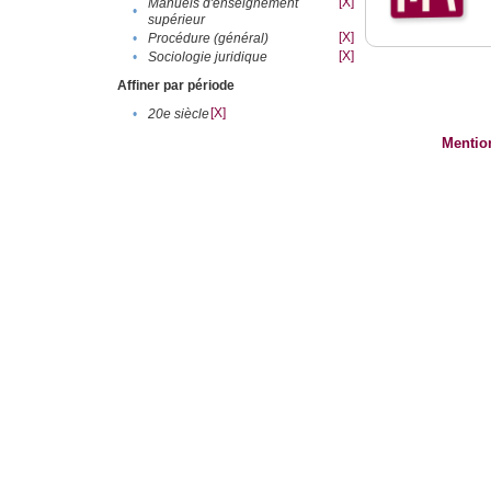
[X]
Manuels d'enseignement
•
supérieur
[X]
•
Procédure (général)
[X]
•
Sociologie juridique
Affiner par période
[X]
•
20e siècle
Mentio