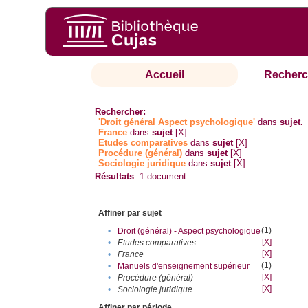
Accueil
Recherc
Rechercher:
'Droit général Aspect psychologique'
dans
sujet.
France
dans
sujet
[X]
Etudes comparatives
dans
sujet
[X]
Procédure (général)
dans
sujet
[X]
Sociologie juridique
dans
sujet
[X]
Résultats
1
document
Affiner par sujet
(1)
•
Droit (général) - Aspect psychologique
[X]
•
Etudes comparatives
[X]
•
France
(1)
•
Manuels d'enseignement supérieur
[X]
•
Procédure (général)
[X]
•
Sociologie juridique
Affiner par période