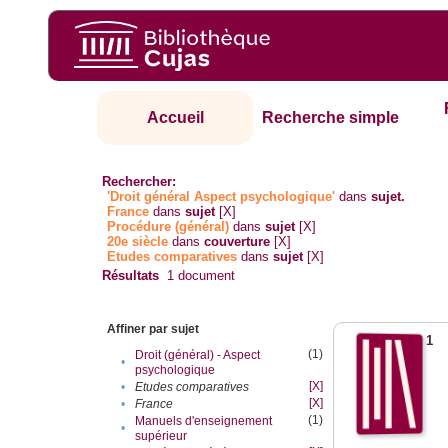
Accueil
Recherche simple
Rechercher:
'Droit général Aspect psychologique'
dans
sujet.
France
dans
sujet
[X]
Procédure (général)
dans
sujet
[X]
20e siècle
dans
couverture
[X]
Etudes comparatives
dans
sujet
[X]
Résultats
1
document
Affiner par sujet
1
(1)
Droit (général) - Aspect
•
psychologique
[X]
•
Etudes comparatives
[X]
•
France
(1)
Manuels d'enseignement
•
supérieur