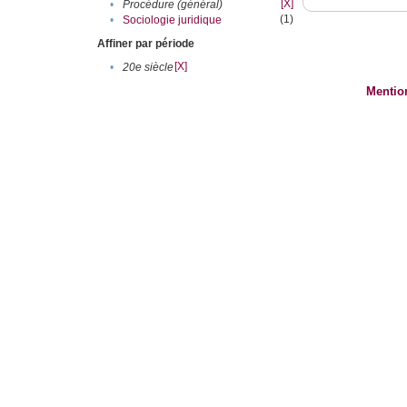
[X]
•
Procédure (général)
(1)
•
Sociologie juridique
Affiner par période
[X]
•
20e siècle
Mentio