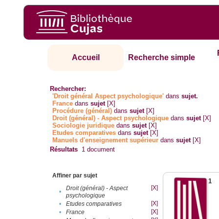
Accueil
Recherche simple
Rechercher:
'Droit général Aspect psychologique'
dans
sujet.
France
dans
sujet
[X]
Procédure (général)
dans
sujet
[X]
Droit (général) - Aspect psychologique
dans
sujet
[X]
Sociologie juridique
dans
sujet
[X]
Etudes comparatives
dans
sujet
[X]
Manuels d'enseignement supérieur
dans
sujet
[X]
Résultats
1
document
Affiner par sujet
1
[X]
Droit (général) - Aspect
•
psychologique
[X]
•
Etudes comparatives
[X]
•
France