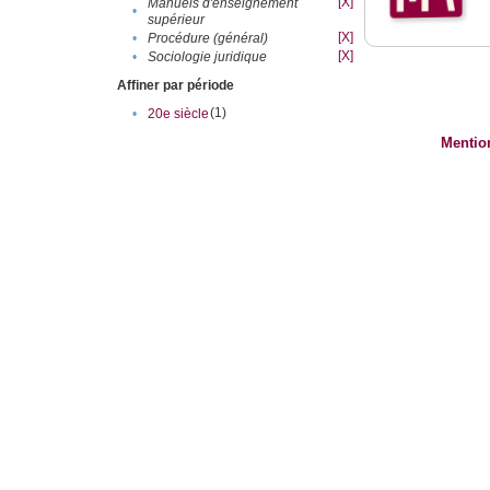
[X]
Manuels d'enseignement
•
supérieur
[X]
•
Procédure (général)
[X]
•
Sociologie juridique
Affiner par période
(1)
•
20e siècle
Mentio