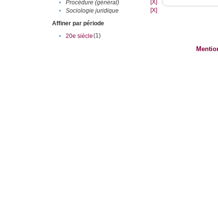
[X]
•
Procédure (général)
[X]
•
Sociologie juridique
Affiner par période
(1)
•
20e siècle
Mentio