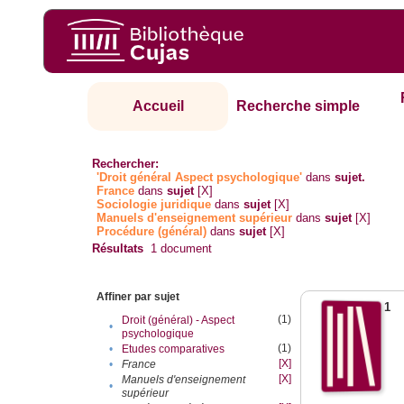
Accueil
Recherche simple
Rechercher:
'Droit général Aspect psychologique'
dans
sujet.
France
dans
sujet
[X]
Sociologie juridique
dans
sujet
[X]
Manuels d'enseignement supérieur
dans
sujet
[X]
Procédure (général)
dans
sujet
[X]
Résultats
1
document
Affiner par sujet
1
(1)
Droit (général) - Aspect
•
psychologique
(1)
•
Etudes comparatives
[X]
•
France
[X]
Manuels d'enseignement
•
supérieur