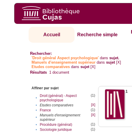
Accueil
Recherche simple
Rechercher:
'Droit général Aspect psychologique'
dans
sujet.
Manuels d'enseignement supérieur
dans
sujet
[X]
Etudes comparatives
dans
sujet
[X]
Résultats
1
document
Affiner par sujet
1
(1)
Droit (général) - Aspect
•
psychologique
[X]
•
Etudes comparatives
(1)
•
France
[X]
Manuels d'enseignement
•
supérieur
(1)
•
Procédure (général)
(1)
•
Sociologie juridique