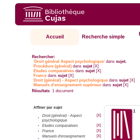
Accueil
Recherche simple
Rechercher:
'Droit général Aspect psychologique'
dans
sujet.
Procédure (général)
dans
sujet
[X]
Etudes comparatives
dans
sujet
[X]
France
dans
sujet
[X]
Droit (général) - Aspect psychologique
dans
sujet
[X]
Manuels d'enseignement supérieur
dans
sujet
[X]
Résultats
1
document
Affiner par sujet
1
[X]
Droit (général) - Aspect
•
psychologique
[X]
•
Etudes comparatives
[X]
•
France
[X]
Manuels d'enseignement
•