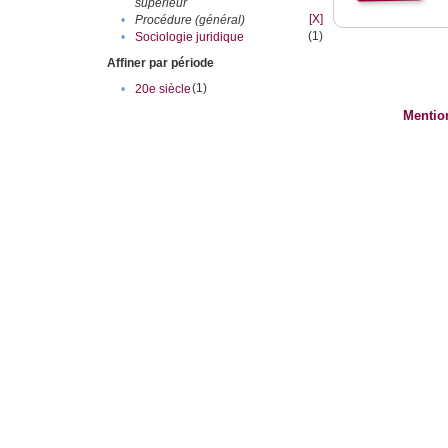
supérieur
[X]
•
Procédure (général)
(1)
•
Sociologie juridique
Affiner par période
(1)
•
20e siècle
Mentio