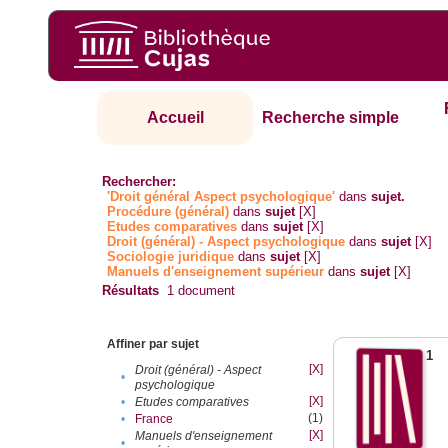
Accueil
Recherche simple
Rechercher:
'Droit général Aspect psychologique'
dans
sujet.
Procédure (général)
dans
sujet
[X]
Etudes comparatives
dans
sujet
[X]
Droit (général) - Aspect psychologique
dans
sujet
[X]
Sociologie juridique
dans
sujet
[X]
Manuels d'enseignement supérieur
dans
sujet
[X]
Résultats
1
document
Affiner par sujet
1
[X]
Droit (général) - Aspect
•
psychologique
[X]
•
Etudes comparatives
(1)
•
France
[X]
Manuels d'enseignement
•