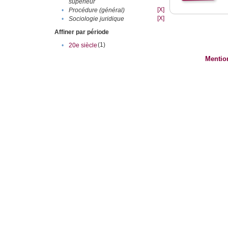
supérieur
[X]
•
Procédure (général)
[X]
•
Sociologie juridique
Affiner par période
(1)
•
20e siècle
Mentio