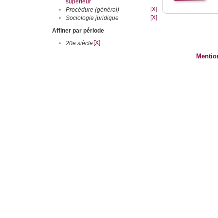
supérieur
[X]
•
Procédure (général)
[X]
•
Sociologie juridique
Affiner par période
[X]
•
20e siècle
Mentio