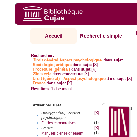
Accueil
Recherche simple
Rechercher:
'Droit général Aspect psychologique'
dans
sujet.
Sociologie juridique
dans
sujet
[X]
Procédure (général)
dans
sujet
[X]
20e siècle
dans
couverture
[X]
Droit (général) - Aspect psychologique
dans
sujet
[X]
France
dans
sujet
[X]
Résultats
1
document
Affiner par sujet
1
[X]
Droit (général) - Aspect
•
psychologique
(1)
•
Etudes comparatives
[X]
•
France
(1)
Manuels d'enseignement
•