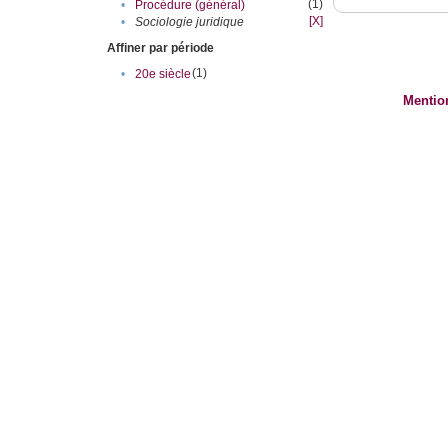
(1)
•
Procédure (général)
[X]
•
Sociologie juridique
Affiner par période
(1)
•
20e siècle
Mentio