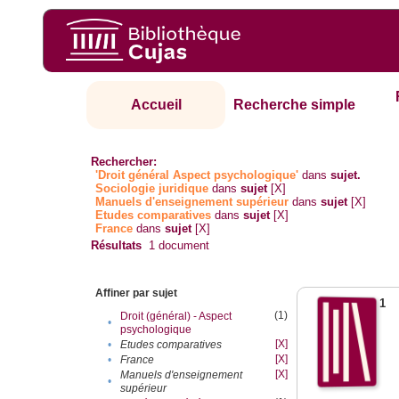
Accueil
Recherche simple
Rechercher:
'Droit général Aspect psychologique'
dans
sujet.
Sociologie juridique
dans
sujet
[X]
Manuels d'enseignement supérieur
dans
sujet
[X]
Etudes comparatives
dans
sujet
[X]
France
dans
sujet
[X]
Résultats
1
document
Affiner par sujet
1
(1)
Droit (général) - Aspect
•
psychologique
[X]
•
Etudes comparatives
[X]
•
France
[X]
Manuels d'enseignement
•
supérieur