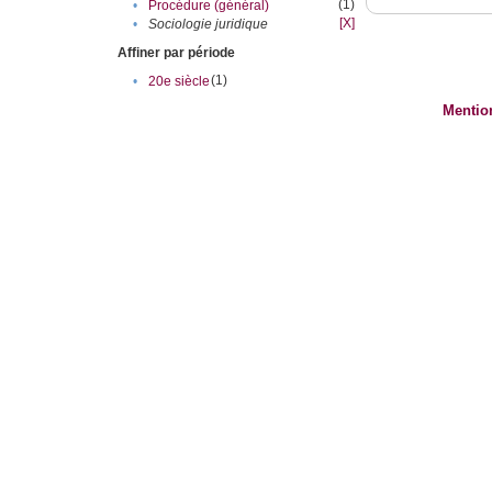
(1)
•
Procédure (général)
[X]
•
Sociologie juridique
Affiner par période
(1)
•
20e siècle
Mentio