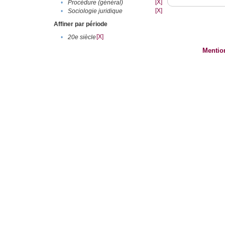
[X]
•
Procédure (général)
[X]
•
Sociologie juridique
Affiner par période
[X]
•
20e siècle
Mentio