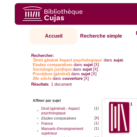
Accueil
Recherche simple
Rechercher:
'Droit général Aspect psychologique'
dans
sujet.
Etudes comparatives
dans
sujet
[X]
Sociologie juridique
dans
sujet
[X]
Procédure (général)
dans
sujet
[X]
20e siècle
dans
couverture
[X]
Résultats
1
document
Affiner par sujet
1
(1)
Droit (général) - Aspect
•
psychologique
[X]
•
Etudes comparatives
(1)
•
France
(1)
Manuels d'enseignement
•
supérieur