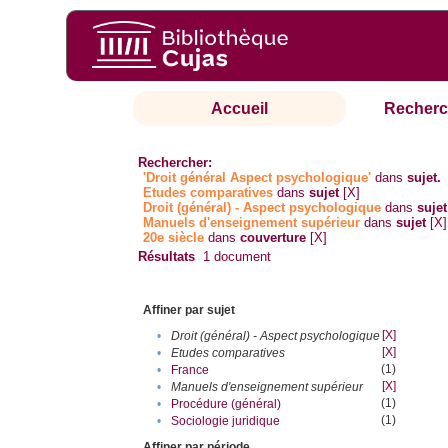
Accueil
Recherc
Rechercher:
'Droit général Aspect psychologique'
dans
sujet.
Etudes comparatives
dans
sujet
[X]
Droit (général) - Aspect psychologique
dans
sujet
Manuels d'enseignement supérieur
dans
sujet
[X]
20e siècle
dans
couverture
[X]
Résultats
1
document
Affiner par sujet
[X]
•
Droit (général) - Aspect psychologique
[X]
•
Etudes comparatives
(1)
•
France
[X]
•
Manuels d'enseignement supérieur
(1)
•
Procédure (général)
(1)
•
Sociologie juridique
Affiner par période