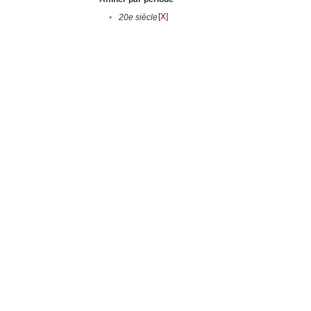
[X]
•
20e siècle