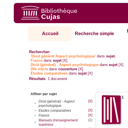
Accueil
Recherche simple
Rechercher:
'Droit général Aspect psychologique'
dans
sujet.
France
dans
sujet
[X]
Droit (général) - Aspect psychologique
dans
sujet
[X]
20e siècle
dans
couverture
[X]
Etudes comparatives
dans
sujet
[X]
Résultats
1
document
Affiner par sujet
1
[X]
Droit (général) - Aspect
•
psychologique
[X]
•
Etudes comparatives
[X]
•
France
(1)
Manuels d'enseignement
•
supérieur