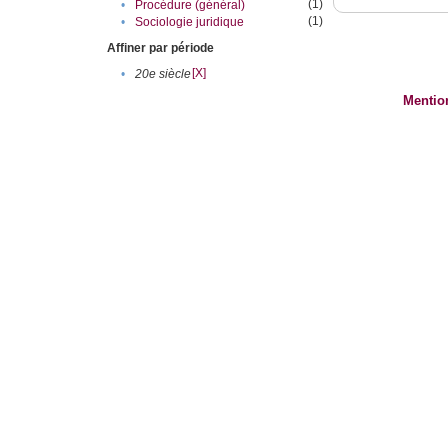
(1)
•
Procédure (général)
(1)
•
Sociologie juridique
Affiner par période
[X]
•
20e siècle
Mentio