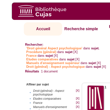
Accueil
Recherche simple
Rechercher:
'Droit général Aspect psychologique'
dans
sujet.
Procédure (général)
dans
sujet
[X]
France
dans
sujet
[X]
Etudes comparatives
dans
sujet
[X]
Manuels d'enseignement supérieur
dans
sujet
[X]
Droit (général) - Aspect psychologique
dans
sujet
[X]
Résultats
1
document
Affiner par sujet
1
[X]
Droit (général) - Aspect
•
psychologique
[X]
•
Etudes comparatives
[X]
•
France
[X]
Manuels d'enseignement
•