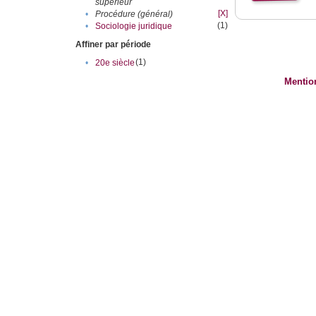
supérieur
[X]
•
Procédure (général)
(1)
•
Sociologie juridique
Affiner par période
(1)
•
20e siècle
Mentio