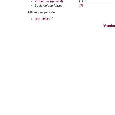
(1)
•
Procédure (général)
[X]
•
Sociologie juridique
Affiner par période
(1)
•
20e siècle
Mentio