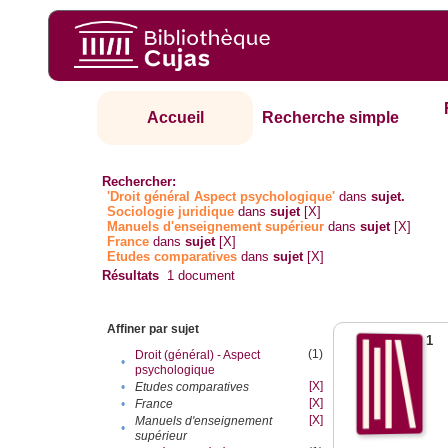
Accueil
Recherche simple
Rechercher:
'Droit général Aspect psychologique'
dans
sujet.
Sociologie juridique
dans
sujet
[X]
Manuels d'enseignement supérieur
dans
sujet
[X]
France
dans
sujet
[X]
Etudes comparatives
dans
sujet
[X]
Résultats
1
document
Affiner par sujet
1
(1)
Droit (général) - Aspect
•
psychologique
[X]
•
Etudes comparatives
[X]
•
France
[X]
Manuels d'enseignement
•
supérieur