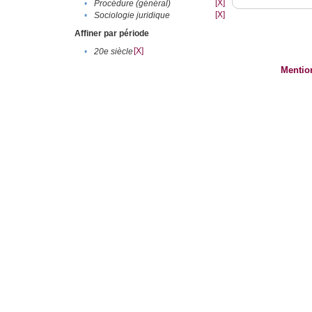
[X]
•
Procédure (général)
[X]
•
Sociologie juridique
Affiner par période
[X]
•
20e siècle
Mentio