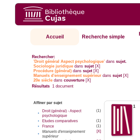
Accueil
Recherche simple
Rechercher:
'Droit général Aspect psychologique'
dans
sujet.
Sociologie juridique
dans
sujet
[X]
Procédure (général)
dans
sujet
[X]
Manuels d'enseignement supérieur
dans
sujet
[X]
20e siècle
dans
couverture
[X]
Résultats
1
document
Affiner par sujet
1
(1)
Droit (général) - Aspect
•
psychologique
(1)
•
Etudes comparatives
(1)
•
France
[X]
Manuels d'enseignement
•
supérieur