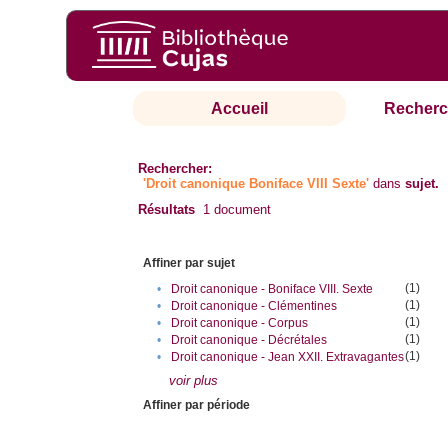
Accueil
Recherc
Rechercher:
'Droit canonique Boniface VIII Sexte'
dans
sujet.
Résultats
1
document
Affiner par sujet
(1)
•
Droit canonique - Boniface VIII. Sexte
(1)
•
Droit canonique - Clémentines
(1)
•
Droit canonique - Corpus
(1)
•
Droit canonique - Décrétales
(1)
•
Droit canonique - Jean XXII. Extravagantes
voir plus
Affiner par période