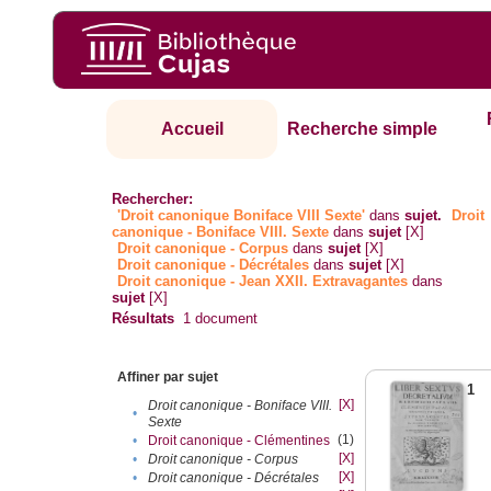
Accueil
Recherche simple
Rechercher:
'Droit canonique Boniface VIII Sexte'
dans
sujet.
Droit
canonique - Boniface VIII. Sexte
dans
sujet
[X]
Droit canonique - Corpus
dans
sujet
[X]
Droit canonique - Décrétales
dans
sujet
[X]
Droit canonique - Jean XXII. Extravagantes
dans
sujet
[X]
Résultats
1
document
Affiner par sujet
1
[X]
Droit canonique - Boniface VIII.
•
Sexte
(1)
•
Droit canonique - Clémentines
[X]
•
Droit canonique - Corpus
[X]
•
Droit canonique - Décrétales