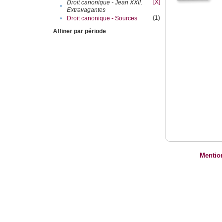
[X]
Droit canonique - Jean XXII.
•
Extravagantes
(1)
•
Droit canonique - Sources
Affiner par période
Mentio