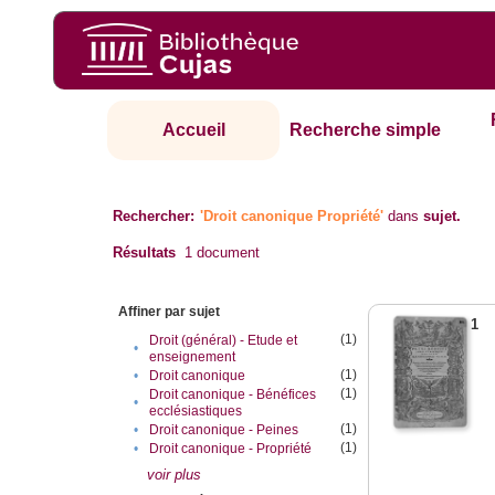
Accueil
Recherche simple
Rechercher:
'Droit canonique Propriété'
dans
sujet.
Résultats
1
document
Affiner par sujet
1
(1)
Droit (général) - Etude et
•
enseignement
(1)
•
Droit canonique
(1)
Droit canonique - Bénéfices
•
ecclésiastiques
(1)
•
Droit canonique - Peines
(1)
•
Droit canonique - Propriété
voir plus