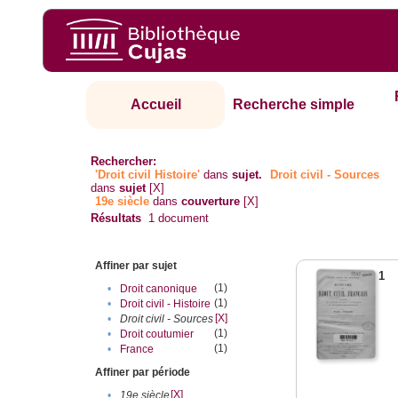
Accueil
Recherche simple
Rechercher:
'Droit civil Histoire'
dans
sujet.
Droit civil - Sources
dans
sujet
[X]
19e siècle
dans
couverture
[X]
Résultats
1
document
Affiner par sujet
1
(1)
•
Droit canonique
(1)
•
Droit civil - Histoire
[X]
•
Droit civil - Sources
(1)
•
Droit coutumier
(1)
•
France
Affiner par période
[X]
•
19e siècle