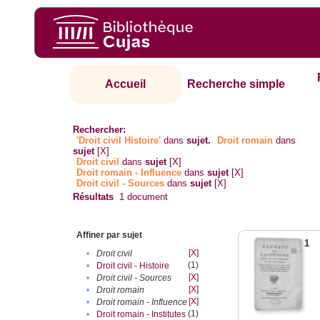
Accueil
Recherche simple
Rechercher:
'Droit civil Histoire'
dans
sujet.
Droit romain
dans
sujet
[X]
Droit civil
dans
sujet
[X]
Droit romain - Influence
dans
sujet
[X]
Droit civil - Sources
dans
sujet
[X]
Résultats
1
document
Affiner par sujet
1
[X]
•
Droit civil
(1)
•
Droit civil - Histoire
[X]
•
Droit civil - Sources
[X]
•
Droit romain
[X]
•
Droit romain - Influence
(1)
•
Droit romain - Institutes