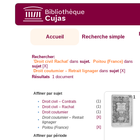
Accueil
Recherche simple
Rechercher:
'Droit civil Rachat'
dans
sujet.
Poitou (France)
dans
sujet
[X]
Droit coutumier – Retrait lignager
dans
sujet
[X]
Résultats
1
document
Affiner par sujet
1
(1)
•
Droit civil – Contrats
(1)
•
Droit civil – Rachat
(1)
•
Droit coutumier
[X]
Droit coutumier – Retrait
•
lignager
[X]
•
Poitou (France)
Affiner par période