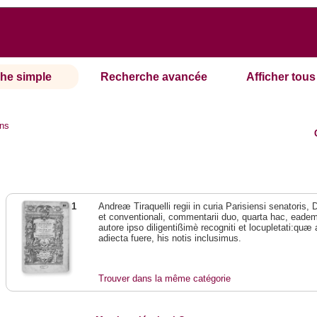
he simple
Recherche avancée
Afficher tous 
ns
1
Andreæ Tiraquelli regii in curia Parisiensi senatoris, 
et conventionali, commentarii duo, quarta hac, eade
autore ipso diligentißimè recogniti et locupletati:q
adiecta fuere, his notis inclusimus.
Trouver dans la même catégorie