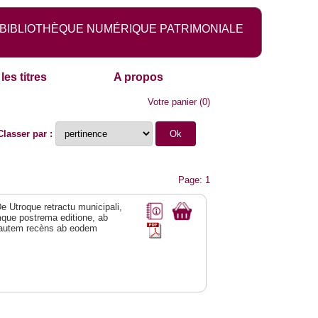
BIBLIOTHÈQUE NUMÉRIQUE PATRIMONIALE
les titres
A propos
Votre panier
(
0
)
Classer par :
Page: 1
De Utroque retractu municipali,
mque postrema editione, ab
uæ autem recèns ab eodem