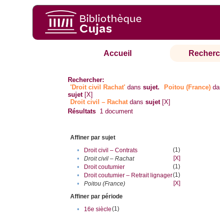
Accueil
Recherc
Rechercher:
'Droit civil Rachat'
dans
sujet.
Poitou (France)
da
sujet
[X]
Droit civil – Rachat
dans
sujet
[X]
Résultats
1
document
Affiner par sujet
(1)
•
Droit civil – Contrats
[X]
•
Droit civil – Rachat
(1)
•
Droit coutumier
(1)
•
Droit coutumier – Retrait lignager
[X]
•
Poitou (France)
Affiner par période
(1)
•
16e siècle