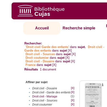
Accueil
Recherche simple
Rechercher:
'Droit civil Garde des enfants'
dans
sujet.
Droit civil -
Garde des enfants
dans
sujet
[X]
Droit civil - Sources
dans
sujet
[X]
Droit coutumier
dans
sujet
[X]
Droit civil - Douaire
dans
sujet
[X]
France
dans
sujet
[X]
Résultats
1
document
Affiner par sujet
1
[X]
•
Droit civil - Douaire
[X]
•
Droit civil - Garde des enfants
(1)
•
Droit civil - Mariage
[X]
•
Droit civil - Sources
[X]
•
Droit coutumier