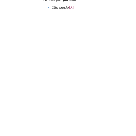
[X]
•
18e siècle