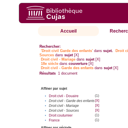
Accueil
Recherc
Rechercher:
'Droit civil Garde des enfants'
dans
sujet.
Droit ci
Sources
dans
sujet
[X]
Droit civil - Mariage
dans
sujet
[X]
18e siècle
dans
couverture
[X]
Droit civil - Garde des enfants
dans
sujet
[X]
Résultats
1
document
Affiner par sujet
(1)
•
Droit civil - Douaire
[X]
•
Droit civil - Garde des enfants
[X]
•
Droit civil - Mariage
[X]
•
Droit civil - Sources
(1)
•
Droit coutumier
(1)
•
France
Affiner par période