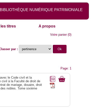
BIBLIOTHÈQUE NUMÉRIQUE PATRIMONIALE
les titres
A propos
Votre panier
(
0
)
Classer par :
Page: 1
vec le Code civil et la
civil à la Faculté de droit de
trat de mariage, douaire, droit
al des nobles. Tome sixième