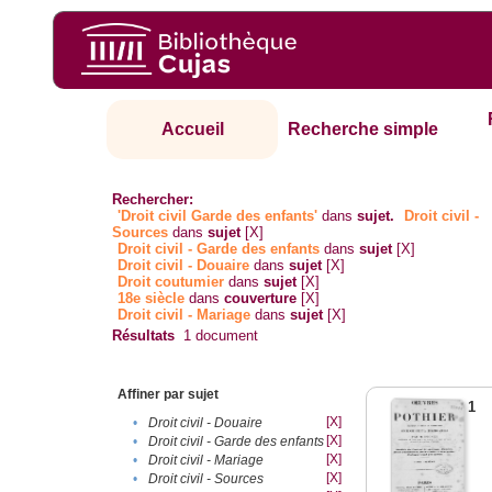
Accueil
Recherche simple
Rechercher:
'Droit civil Garde des enfants'
dans
sujet.
Droit civil -
Sources
dans
sujet
[X]
Droit civil - Garde des enfants
dans
sujet
[X]
Droit civil - Douaire
dans
sujet
[X]
Droit coutumier
dans
sujet
[X]
18e siècle
dans
couverture
[X]
Droit civil - Mariage
dans
sujet
[X]
Résultats
1
document
Affiner par sujet
1
[X]
•
Droit civil - Douaire
[X]
•
Droit civil - Garde des enfants
[X]
•
Droit civil - Mariage
[X]
•
Droit civil - Sources