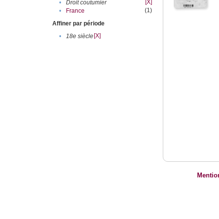
[X]
•
Droit coutumier
(1)
•
France
Affiner par période
[X]
•
18e siècle
Mentio