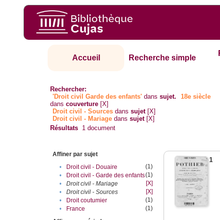
Accueil
Recherche simple
Rechercher:
'Droit civil Garde des enfants'
dans
sujet.
18e siècle
dans
couverture
[X]
Droit civil - Sources
dans
sujet
[X]
Droit civil - Mariage
dans
sujet
[X]
Résultats
1
document
Affiner par sujet
1
(1)
•
Droit civil - Douaire
(1)
•
Droit civil - Garde des enfants
[X]
•
Droit civil - Mariage
[X]
•
Droit civil - Sources
(1)
•
Droit coutumier
(1)
•
France