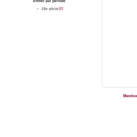
Affiner par période
[X]
•
18e siècle
Mentio